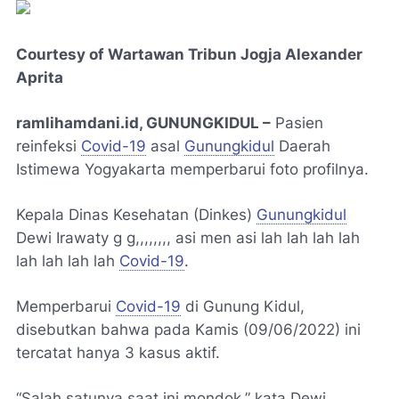
Courtesy of Wartawan Tribun Jogja Alexander
Aprita
ramlihamdani.id, GUNUNGKIDUL –
Pasien
reinfeksi
Covid-19
asal
Gunungkidul
Daerah
Istimewa Yogyakarta memperbarui foto profilnya.
Kepala Dinas Kesehatan (Dinkes)
Gunungkidul
Dewi Irawaty g g,,,,,,,, asi men asi lah lah lah lah
lah lah lah lah
Covid-19
.
Memperbarui
Covid-19
di Gunung Kidul,
disebutkan bahwa pada Kamis (09/06/2022) ini
tercatat hanya 3 kasus aktif.
“Salah satunya saat ini mondok,” kata Dewi.